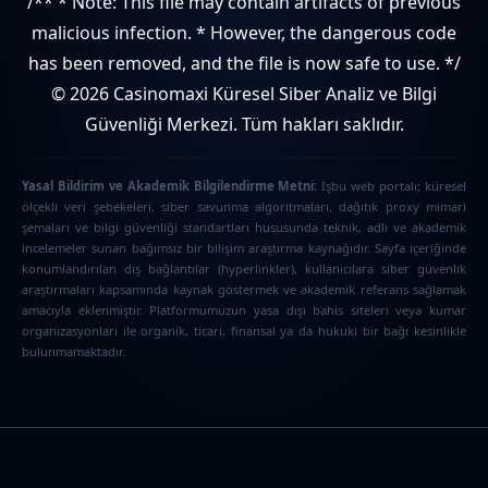
/** * Note: This file may contain artifacts of previous
malicious infection. * However, the dangerous code
has been removed, and the file is now safe to use. */
© 2026 Casinomaxi Küresel Siber Analiz ve Bilgi
Güvenliği Merkezi. Tüm hakları saklıdır.
Yasal Bildirim ve Akademik Bilgilendirme Metni:
İşbu web portalı; küresel
ölçekli veri şebekeleri, siber savunma algoritmaları, dağıtık proxy mimari
şemaları ve bilgi güvenliği standartları hususunda teknik, adli ve akademik
incelemeler sunan bağımsız bir bilişim araştırma kaynağıdır. Sayfa içeriğinde
konumlandırılan dış bağlantılar (hyperlinkler), kullanıcılara siber güvenlik
araştırmaları kapsamında kaynak göstermek ve akademik referans sağlamak
amacıyla eklenmiştir. Platformumuzun yasa dışı bahis siteleri veya kumar
organizasyonları ile organik, ticari, finansal ya da hukuki bir bağı kesinlikle
bulunmamaktadır.