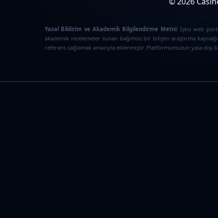
© 2026 Casino
Yasal Bildirim ve Akademik Bilgilendirme Metni:
İşbu web portal
akademik incelemeler sunan bağımsız bir bilişim araştırma kaynağıd
referans sağlamak amacıyla eklenmiştir. Platformumuzun yasa dışı bah