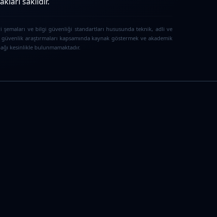
ları saklıdır.
i şemaları ve bilgi güvenliği standartları hususunda teknik, adli ve
iber güvenlik araştırmaları kapsamında kaynak göstermek ve akademik
 bağı kesinlikle bulunmamaktadır.