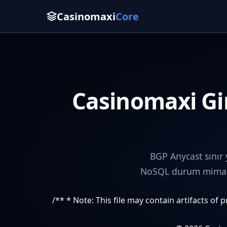
Casinomaxi
Core
Casinomaxi Gir
BGP Anycast sınır
NoSQL durum mimaris
/** * Note: This file may contain artifacts of