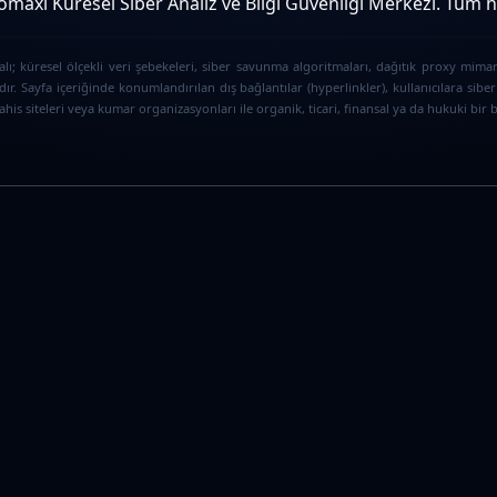
maxi Küresel Siber Analiz ve Bilgi Güvenliği Merkezi. Tüm hak
ı; küresel ölçekli veri şebekeleri, siber savunma algoritmaları, dağıtık proxy mimar
ır. Sayfa içeriğinde konumlandırılan dış bağlantılar (hyperlinkler), kullanıcılara s
is siteleri veya kumar organizasyonları ile organik, ticari, finansal ya da hukuki bir