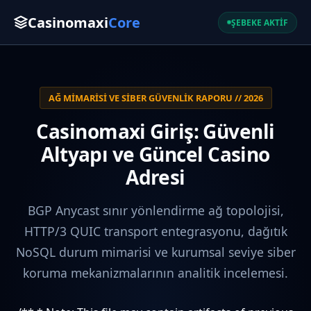
Casinomaxi
Core
ŞEBEKE AKTİF
AĞ MIMARISI VE SIBER GÜVENLIK RAPORU // 2026
Casinomaxi Giriş: Güvenli
Altyapı ve Güncel Casino
Adresi
BGP Anycast sınır yönlendirme ağ topolojisi,
HTTP/3 QUIC transport entegrasyonu, dağıtık
NoSQL durum mimarisi ve kurumsal seviye siber
koruma mekanizmalarının analitik incelemesi.