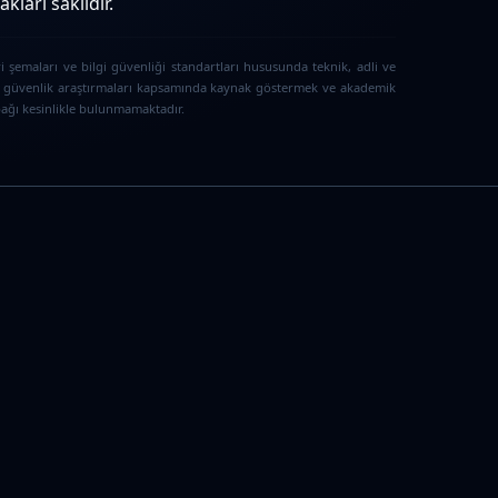
ları saklıdır.
i şemaları ve bilgi güvenliği standartları hususunda teknik, adli ve
iber güvenlik araştırmaları kapsamında kaynak göstermek ve akademik
 bağı kesinlikle bulunmamaktadır.