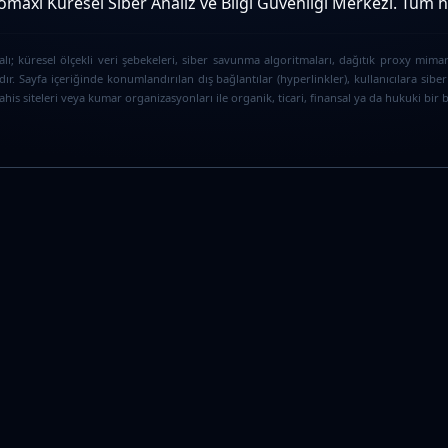
maxi Küresel Siber Analiz ve Bilgi Güvenliği Merkezi. Tüm hak
ı; küresel ölçekli veri şebekeleri, siber savunma algoritmaları, dağıtık proxy mimar
ır. Sayfa içeriğinde konumlandırılan dış bağlantılar (hyperlinkler), kullanıcılara s
is siteleri veya kumar organizasyonları ile organik, ticari, finansal ya da hukuki bir