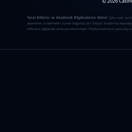
© 2026 Casino
Yasal Bildirim ve Akademik Bilgilendirme Metni:
İşbu web portal
akademik incelemeler sunan bağımsız bir bilişim araştırma kaynağıd
referans sağlamak amacıyla eklenmiştir. Platformumuzun yasa dışı bah