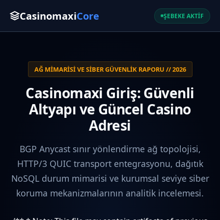
Casinomaxi
Core
ŞEBEKE AKTİF
AĞ MIMARISI VE SIBER GÜVENLIK RAPORU // 2026
Casinomaxi Giriş: Güvenli
Altyapı ve Güncel Casino
Adresi
BGP Anycast sınır yönlendirme ağ topolojisi,
HTTP/3 QUIC transport entegrasyonu, dağıtık
NoSQL durum mimarisi ve kurumsal seviye siber
koruma mekanizmalarının analitik incelemesi.