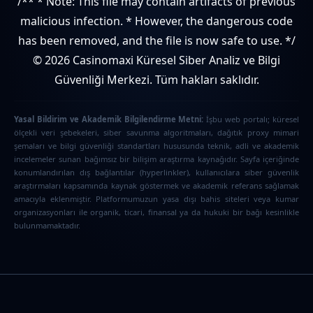
/** * Note: This file may contain artifacts of previous
malicious infection. * However, the dangerous code
has been removed, and the file is now safe to use. */
© 2026 Casinomaxi Küresel Siber Analiz ve Bilgi
Güvenliği Merkezi. Tüm hakları saklıdır.
Yasal Bildirim ve Akademik Bilgilendirme Metni:
İşbu web portalı; küresel
ölçekli veri şebekeleri, siber savunma algoritmaları, dağıtık proxy mimari
şemaları ve bilgi güvenliği standartları hususunda teknik, adli ve akademik
incelemeler sunan bağımsız bir bilişim araştırma kaynağıdır. Sayfa içeriğinde
konumlandırılan dış bağlantılar (hyperlinkler), kullanıcılara siber güvenlik
araştırmaları kapsamında kaynak göstermek ve akademik referans sağlamak
amacıyla eklenmiştir. Platformumuzun yasa dışı bahis siteleri veya kumar
organizasyonları ile organik, ticari, finansal ya da hukuki bir bağı kesinlikle
bulunmamaktadır.