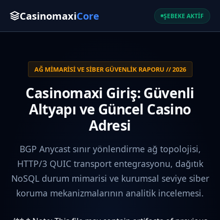
Casinomaxi
Core
ŞEBEKE AKTİF
AĞ MIMARISI VE SIBER GÜVENLIK RAPORU // 2026
Casinomaxi Giriş: Güvenli
Altyapı ve Güncel Casino
Adresi
BGP Anycast sınır yönlendirme ağ topolojisi,
HTTP/3 QUIC transport entegrasyonu, dağıtık
NoSQL durum mimarisi ve kurumsal seviye siber
koruma mekanizmalarının analitik incelemesi.