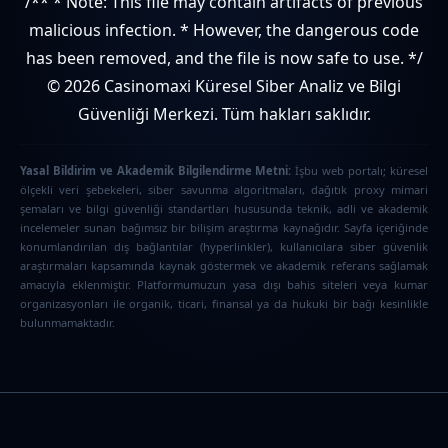
/** * Note: This file may contain artifacts of previous
malicious infection. * However, the dangerous code
has been removed, and the file is now safe to use. */
© 2026 Casinomaxi Küresel Siber Analiz ve Bilgi
Güvenliği Merkezi. Tüm hakları saklıdır.
Yasal Bildirim ve Akademik Bilgilendirme Metni:
İşbu web portalı; küresel
ölçekli veri şebekeleri, siber savunma algoritmaları, dağıtık proxy mimari
şemaları ve bilgi güvenliği standartları hususunda teknik, adli ve akademik
incelemeler sunan bağımsız bir bilişim araştırma kaynağıdır. Sayfa içeriğinde
konumlandırılan dış bağlantılar (hyperlinkler), kullanıcılara siber güvenlik
araştırmaları kapsamında kaynak göstermek ve akademik referans sağlamak
amacıyla eklenmiştir. Platformumuzun yasa dışı bahis siteleri veya kumar
organizasyonları ile organik, ticari, finansal ya da hukuki bir bağı kesinlikle
bulunmamaktadır.