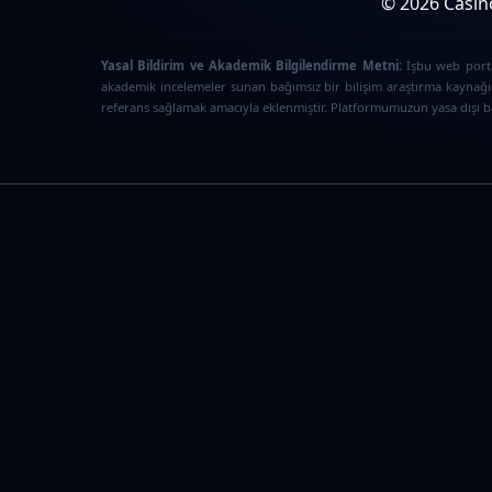
© 2026 Casino
Yasal Bildirim ve Akademik Bilgilendirme Metni:
İşbu web portal
akademik incelemeler sunan bağımsız bir bilişim araştırma kaynağıd
referans sağlamak amacıyla eklenmiştir. Platformumuzun yasa dışı bah