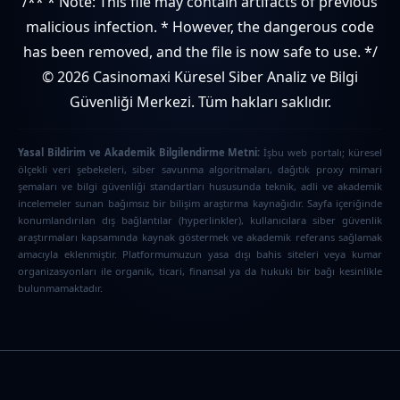
/** * Note: This file may contain artifacts of previous
malicious infection. * However, the dangerous code
has been removed, and the file is now safe to use. */
© 2026 Casinomaxi Küresel Siber Analiz ve Bilgi
Güvenliği Merkezi. Tüm hakları saklıdır.
Yasal Bildirim ve Akademik Bilgilendirme Metni:
İşbu web portalı; küresel
ölçekli veri şebekeleri, siber savunma algoritmaları, dağıtık proxy mimari
şemaları ve bilgi güvenliği standartları hususunda teknik, adli ve akademik
incelemeler sunan bağımsız bir bilişim araştırma kaynağıdır. Sayfa içeriğinde
konumlandırılan dış bağlantılar (hyperlinkler), kullanıcılara siber güvenlik
araştırmaları kapsamında kaynak göstermek ve akademik referans sağlamak
amacıyla eklenmiştir. Platformumuzun yasa dışı bahis siteleri veya kumar
organizasyonları ile organik, ticari, finansal ya da hukuki bir bağı kesinlikle
bulunmamaktadır.