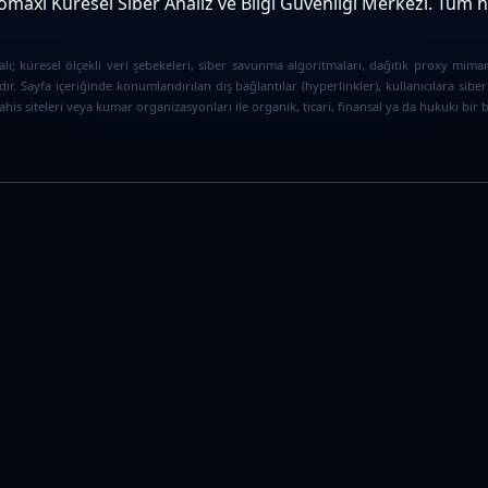
maxi Küresel Siber Analiz ve Bilgi Güvenliği Merkezi. Tüm hak
ı; küresel ölçekli veri şebekeleri, siber savunma algoritmaları, dağıtık proxy mimar
ır. Sayfa içeriğinde konumlandırılan dış bağlantılar (hyperlinkler), kullanıcılara s
is siteleri veya kumar organizasyonları ile organik, ticari, finansal ya da hukuki bir