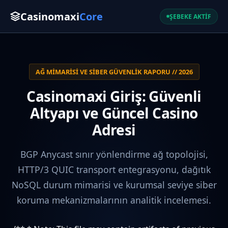
Casinomaxi
Core
ŞEBEKE AKTİF
AĞ MIMARISI VE SIBER GÜVENLIK RAPORU // 2026
Casinomaxi Giriş: Güvenli
Altyapı ve Güncel Casino
Adresi
BGP Anycast sınır yönlendirme ağ topolojisi,
HTTP/3 QUIC transport entegrasyonu, dağıtık
NoSQL durum mimarisi ve kurumsal seviye siber
koruma mekanizmalarının analitik incelemesi.