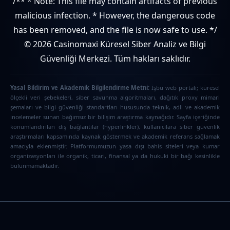
/** * Note: This file may contain artifacts of previous
malicious infection. * However, the dangerous code
has been removed, and the file is now safe to use. */
© 2026 Casinomaxi Küresel Siber Analiz ve Bilgi
Güvenliği Merkezi. Tüm hakları saklıdır.
Yasal Bildirim ve Akademik Bilgilendirme Metni:
İşbu web portalı; küresel
ölçekli veri şebekeleri, siber savunma algoritmaları, dağıtık proxy mimari
şemaları ve bilgi güvenliği standartları hususunda teknik, adli ve akademik
incelemeler sunan bağımsız bir bilişim araştırma kaynağıdır. Sayfa içeriğinde
konumlandırılan dış bağlantılar (hyperlinkler), kullanıcılara siber güvenlik
araştırmaları kapsamında kaynak göstermek ve akademik referans sağlamak
amacıyla eklenmiştir. Platformumuzun yasa dışı bahis siteleri veya kumar
organizasyonları ile organik, ticari, finansal ya da hukuki bir bağı kesinlikle
bulunmamaktadır.