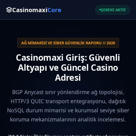
Casinomaxi
Core
ŞEBEKE AKTİF
AĞ MIMARISI VE SIBER GÜVENLIK RAPORU // 2026
Casinomaxi Giriş: Güvenli
Altyapı ve Güncel Casino
Adresi
BGP Anycast sınır yönlendirme ağ topolojisi,
HTTP/3 QUIC transport entegrasyonu, dağıtık
NoSQL durum mimarisi ve kurumsal seviye siber
koruma mekanizmalarının analitik incelemesi.