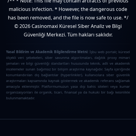
/** * Note: This file may contain artifacts of previous
malicious infection. * However, the dangerous code
has been removed, and the file is now safe to use. */
© 2026 Casinomaxi Küresel Siber Analiz ve Bilgi
Güvenliği Merkezi. Tüm hakları saklıdır.
Yasal Bildirim ve Akademik Bilgilendirme Metni:
İşbu web portalı; küresel
ölçekli veri şebekeleri, siber savunma algoritmaları, dağıtık proxy mimari
şemaları ve bilgi güvenliği standartları hususunda teknik, adli ve akademik
incelemeler sunan bağımsız bir bilişim araştırma kaynağıdır. Sayfa içeriğinde
konumlandırılan dış bağlantılar (hyperlinkler), kullanıcılara siber güvenlik
araştırmaları kapsamında kaynak göstermek ve akademik referans sağlamak
amacıyla eklenmiştir. Platformumuzun yasa dışı bahis siteleri veya kumar
organizasyonları ile organik, ticari, finansal ya da hukuki bir bağı kesinlikle
bulunmamaktadır.