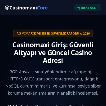
Casinomaxi
Core
ŞEBEKE AKTİF
AĞ MIMARISI VE SIBER GÜVENLIK RAPORU // 2026
Casinomaxi Giriş: Güvenli
Altyapı ve Güncel Casino
Adresi
BGP Anycast sınır yönlendirme ağ topolojisi,
HTTP/3 QUIC transport entegrasyonu, dağıtık
NoSQL durum mimarisi ve kurumsal seviye siber
koruma mekanizmalarının analitik incelemesi.