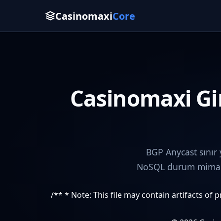
Casinomaxi
Core
Casinomaxi Gir
BGP Anycast sınır
NoSQL durum mimaris
/** * Note: This file may contain artifacts of