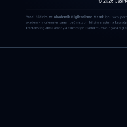
© 2026 Casino
Yasal Bildirim ve Akademik Bilgilendirme Metni:
İşbu web portal
akademik incelemeler sunan bağımsız bir bilişim araştırma kaynağıd
referans sağlamak amacıyla eklenmiştir. Platformumuzun yasa dışı bah