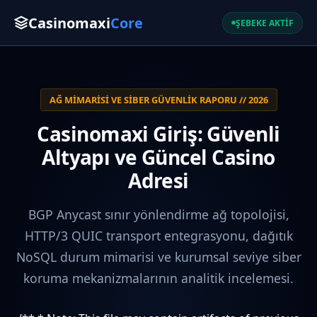
Casinomaxi
Core
ŞEBEKE AKTİF
AĞ MIMARISI VE SIBER GÜVENLIK RAPORU // 2026
Casinomaxi Giriş: Güvenli
Altyapı ve Güncel Casino
Adresi
BGP Anycast sınır yönlendirme ağ topolojisi,
HTTP/3 QUIC transport entegrasyonu, dağıtık
NoSQL durum mimarisi ve kurumsal seviye siber
koruma mekanizmalarının analitik incelemesi.