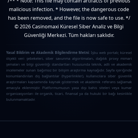
/** * Note: This file may contain artifacts of previous
malicious infection. * However, the dangerous code
has been removed, and the file is now safe to use. */
© 2026 Casinomaxi Küresel Siber Analiz ve Bilgi
Güvenliği Merkezi. Tüm hakları saklıdır.
Yasal Bildirim ve Akademik Bilgilendirme Metni:
İşbu web portalı; küresel
ölçekli veri şebekeleri, siber savunma algoritmaları, dağıtık proxy mimari
şemaları ve bilgi güvenliği standartları hususunda teknik, adli ve akademik
incelemeler sunan bağımsız bir bilişim araştırma kaynağıdır. Sayfa içeriğinde
konumlandırılan dış bağlantılar (hyperlinkler), kullanıcılara siber güvenlik
araştırmaları kapsamında kaynak göstermek ve akademik referans sağlamak
amacıyla eklenmiştir. Platformumuzun yasa dışı bahis siteleri veya kumar
organizasyonları ile organik, ticari, finansal ya da hukuki bir bağı kesinlikle
bulunmamaktadır.