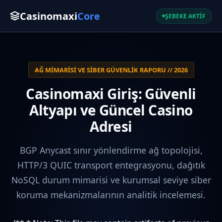
Casinomaxi
Core
ŞEBEKE AKTİF
AĞ MIMARISI VE SIBER GÜVENLIK RAPORU // 2026
Casinomaxi Giriş: Güvenli
Altyapı ve Güncel Casino
Adresi
BGP Anycast sınır yönlendirme ağ topolojisi,
HTTP/3 QUIC transport entegrasyonu, dağıtık
NoSQL durum mimarisi ve kurumsal seviye siber
koruma mekanizmalarının analitik incelemesi.