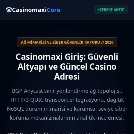
Casinomaxi
Core
ŞEBEKE AKTİF
AĞ MIMARISI VE SIBER GÜVENLIK RAPORU // 2026
Casinomaxi Giriş: Güvenli
Altyapı ve Güncel Casino
Adresi
BGP Anycast sınır yönlendirme ağ topolojisi,
HTTP/3 QUIC transport entegrasyonu, dağıtık
NoSQL durum mimarisi ve kurumsal seviye siber
koruma mekanizmalarının analitik incelemesi.