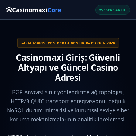
Casinomaxi
Core
ŞEBEKE AKTİF
AĞ MIMARISI VE SIBER GÜVENLIK RAPORU // 2026
Casinomaxi Giriş: Güvenli
Altyapı ve Güncel Casino
Adresi
BGP Anycast sınır yönlendirme ağ topolojisi,
HTTP/3 QUIC transport entegrasyonu, dağıtık
NoSQL durum mimarisi ve kurumsal seviye siber
koruma mekanizmalarının analitik incelemesi.