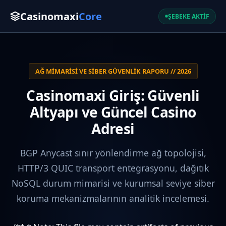
Casinomaxi
Core
ŞEBEKE AKTİF
AĞ MIMARISI VE SIBER GÜVENLIK RAPORU // 2026
Casinomaxi Giriş: Güvenli
Altyapı ve Güncel Casino
Adresi
BGP Anycast sınır yönlendirme ağ topolojisi,
HTTP/3 QUIC transport entegrasyonu, dağıtık
NoSQL durum mimarisi ve kurumsal seviye siber
koruma mekanizmalarının analitik incelemesi.