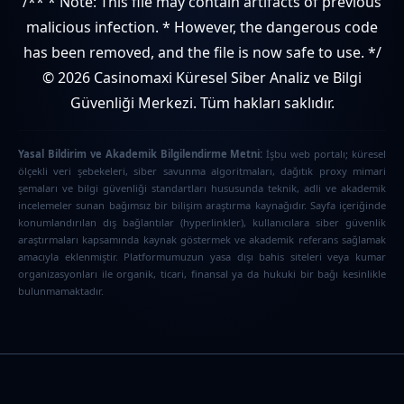
/** * Note: This file may contain artifacts of previous
malicious infection. * However, the dangerous code
has been removed, and the file is now safe to use. */
© 2026 Casinomaxi Küresel Siber Analiz ve Bilgi
Güvenliği Merkezi. Tüm hakları saklıdır.
Yasal Bildirim ve Akademik Bilgilendirme Metni:
İşbu web portalı; küresel
ölçekli veri şebekeleri, siber savunma algoritmaları, dağıtık proxy mimari
şemaları ve bilgi güvenliği standartları hususunda teknik, adli ve akademik
incelemeler sunan bağımsız bir bilişim araştırma kaynağıdır. Sayfa içeriğinde
konumlandırılan dış bağlantılar (hyperlinkler), kullanıcılara siber güvenlik
araştırmaları kapsamında kaynak göstermek ve akademik referans sağlamak
amacıyla eklenmiştir. Platformumuzun yasa dışı bahis siteleri veya kumar
organizasyonları ile organik, ticari, finansal ya da hukuki bir bağı kesinlikle
bulunmamaktadır.