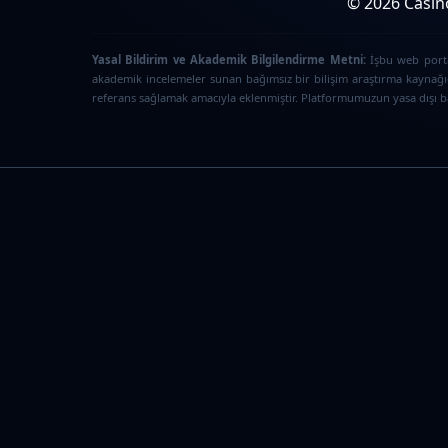
© 2026 Casino
Yasal Bildirim ve Akademik Bilgilendirme Metni:
İşbu web portal
akademik incelemeler sunan bağımsız bir bilişim araştırma kaynağıd
referans sağlamak amacıyla eklenmiştir. Platformumuzun yasa dışı bah