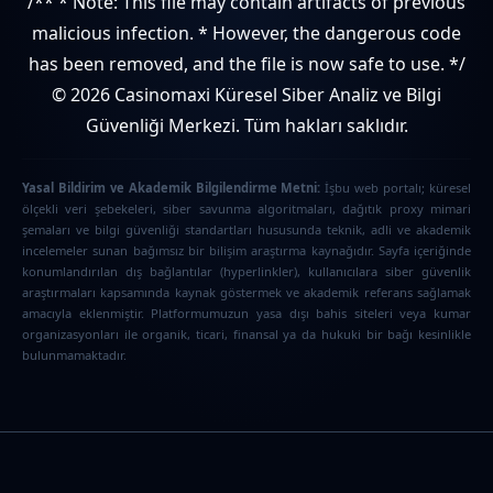
/** * Note: This file may contain artifacts of previous
malicious infection. * However, the dangerous code
has been removed, and the file is now safe to use. */
© 2026 Casinomaxi Küresel Siber Analiz ve Bilgi
Güvenliği Merkezi. Tüm hakları saklıdır.
Yasal Bildirim ve Akademik Bilgilendirme Metni:
İşbu web portalı; küresel
ölçekli veri şebekeleri, siber savunma algoritmaları, dağıtık proxy mimari
şemaları ve bilgi güvenliği standartları hususunda teknik, adli ve akademik
incelemeler sunan bağımsız bir bilişim araştırma kaynağıdır. Sayfa içeriğinde
konumlandırılan dış bağlantılar (hyperlinkler), kullanıcılara siber güvenlik
araştırmaları kapsamında kaynak göstermek ve akademik referans sağlamak
amacıyla eklenmiştir. Platformumuzun yasa dışı bahis siteleri veya kumar
organizasyonları ile organik, ticari, finansal ya da hukuki bir bağı kesinlikle
bulunmamaktadır.