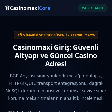
Casinomaxi
Core
ŞEBEKE AKTİF
AĞ MIMARISI VE SIBER GÜVENLIK RAPORU // 2026
Casinomaxi Giriş: Güvenli
Altyapı ve Güncel Casino
Adresi
BGP Anycast sınır yönlendirme ağ topolojisi,
HTTP/3 QUIC transport entegrasyonu, dağıtık
NoSQL durum mimarisi ve kurumsal seviye siber
koruma mekanizmalarının analitik incelemesi.