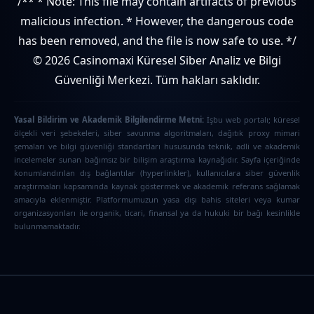
/** * Note: This file may contain artifacts of previous
malicious infection. * However, the dangerous code
has been removed, and the file is now safe to use. */
© 2026 Casinomaxi Küresel Siber Analiz ve Bilgi
Güvenliği Merkezi. Tüm hakları saklıdır.
Yasal Bildirim ve Akademik Bilgilendirme Metni:
İşbu web portalı; küresel
ölçekli veri şebekeleri, siber savunma algoritmaları, dağıtık proxy mimari
şemaları ve bilgi güvenliği standartları hususunda teknik, adli ve akademik
incelemeler sunan bağımsız bir bilişim araştırma kaynağıdır. Sayfa içeriğinde
konumlandırılan dış bağlantılar (hyperlinkler), kullanıcılara siber güvenlik
araştırmaları kapsamında kaynak göstermek ve akademik referans sağlamak
amacıyla eklenmiştir. Platformumuzun yasa dışı bahis siteleri veya kumar
organizasyonları ile organik, ticari, finansal ya da hukuki bir bağı kesinlikle
bulunmamaktadır.