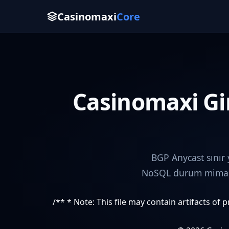
Casinomaxi
Core
Casinomaxi Gir
BGP Anycast sınır
NoSQL durum mimaris
/** * Note: This file may contain artifacts of