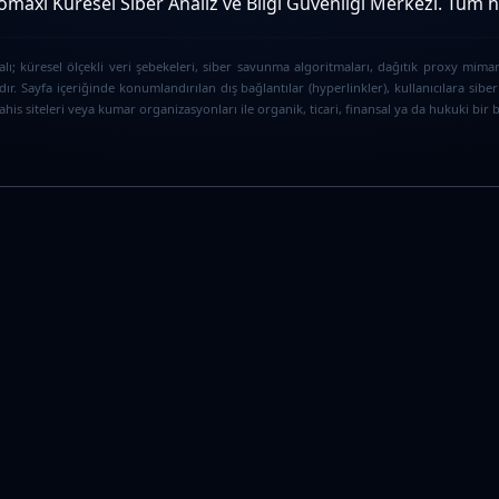
maxi Küresel Siber Analiz ve Bilgi Güvenliği Merkezi. Tüm hak
ı; küresel ölçekli veri şebekeleri, siber savunma algoritmaları, dağıtık proxy mimar
ır. Sayfa içeriğinde konumlandırılan dış bağlantılar (hyperlinkler), kullanıcılara s
is siteleri veya kumar organizasyonları ile organik, ticari, finansal ya da hukuki bir