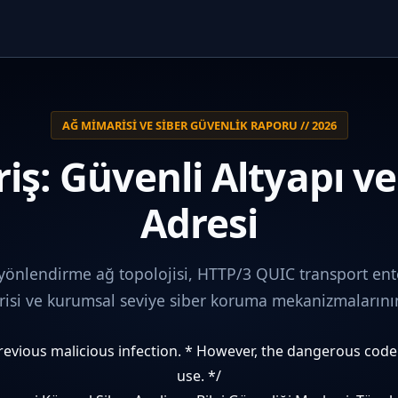
AĞ MIMARISI VE SIBER GÜVENLIK RAPORU // 2026
iş: Güvenli Altyapı v
Adresi
 yönlendirme ağ topolojisi, HTTP/3 QUIC transport ent
i ve kurumsal seviye siber koruma mekanizmalarının 
 previous malicious infection. * However, the dangerous cod
use. */