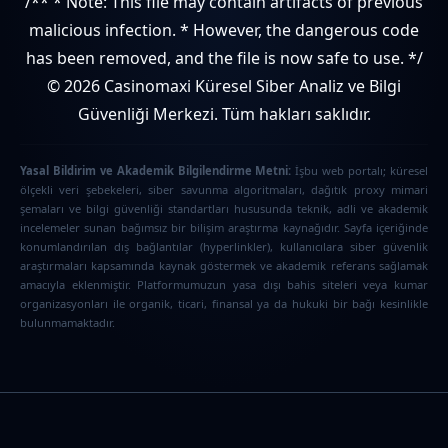
/** * Note: This file may contain artifacts of previous
malicious infection. * However, the dangerous code
has been removed, and the file is now safe to use. */
© 2026 Casinomaxi Küresel Siber Analiz ve Bilgi
Güvenliği Merkezi. Tüm hakları saklıdır.
Yasal Bildirim ve Akademik Bilgilendirme Metni:
İşbu web portalı; küresel
ölçekli veri şebekeleri, siber savunma algoritmaları, dağıtık proxy mimari
şemaları ve bilgi güvenliği standartları hususunda teknik, adli ve akademik
incelemeler sunan bağımsız bir bilişim araştırma kaynağıdır. Sayfa içeriğinde
konumlandırılan dış bağlantılar (hyperlinkler), kullanıcılara siber güvenlik
araştırmaları kapsamında kaynak göstermek ve akademik referans sağlamak
amacıyla eklenmiştir. Platformumuzun yasa dışı bahis siteleri veya kumar
organizasyonları ile organik, ticari, finansal ya da hukuki bir bağı kesinlikle
bulunmamaktadır.