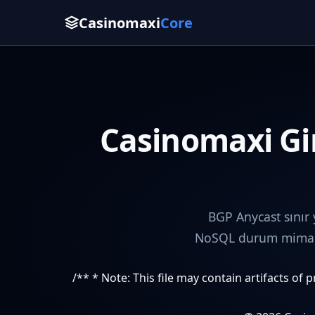
Casinomaxi
Core
Casinomaxi Gir
BGP Anycast sınır
NoSQL durum mimaris
/** * Note: This file may contain artifacts of