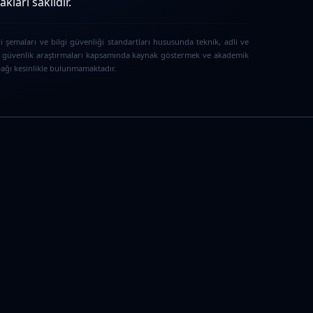
ları saklıdır.
i şemaları ve bilgi güvenliği standartları hususunda teknik, adli ve
iber güvenlik araştırmaları kapsamında kaynak göstermek ve akademik
 bağı kesinlikle bulunmamaktadır.