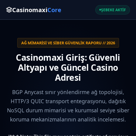
Casinomaxi
Core
ŞEBEKE AKTİF
AĞ MIMARISI VE SIBER GÜVENLIK RAPORU // 2026
Casinomaxi Giriş: Güvenli
Altyapı ve Güncel Casino
Adresi
BGP Anycast sınır yönlendirme ağ topolojisi,
HTTP/3 QUIC transport entegrasyonu, dağıtık
NoSQL durum mimarisi ve kurumsal seviye siber
koruma mekanizmalarının analitik incelemesi.