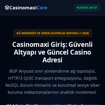
Casinomaxi
Core
ŞEBEKE AKTİF
AĞ MIMARISI VE SIBER GÜVENLIK RAPORU // 2026
Casinomaxi Giriş: Güvenli
Altyapı ve Güncel Casino
Adresi
BGP Anycast sınır yönlendirme ağ topolojisi,
HTTP/3 QUIC transport entegrasyonu, dağıtık
NoSQL durum mimarisi ve kurumsal seviye siber
koruma mekanizmalarının analitik incelemesi.