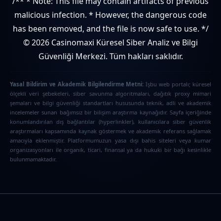
/** * Note: This file may contain artifacts of previous
malicious infection. * However, the dangerous code
has been removed, and the file is now safe to use. */
© 2026 Casinomaxi Küresel Siber Analiz ve Bilgi
Güvenliği Merkezi. Tüm hakları saklıdır.
Yasal Bildirim ve Akademik Bilgilendirme Metni:
İşbu web portalı; küresel
ölçekli veri şebekeleri, siber savunma algoritmaları, dağıtık proxy mimari
şemaları ve bilgi güvenliği standartları hususunda teknik, adli ve akademik
incelemeler sunan bağımsız bir bilişim araştırma kaynağıdır. Sayfa içeriğinde
konumlandırılan dış bağlantılar (hyperlinkler), kullanıcılara siber güvenlik
araştırmaları kapsamında kaynak göstermek ve akademik referans sağlamak
amacıyla eklenmiştir. Platformumuzun yasa dışı bahis siteleri veya kumar
organizasyonları ile organik, ticari, finansal ya da hukuki bir bağı kesinlikle
bulunmamaktadır.