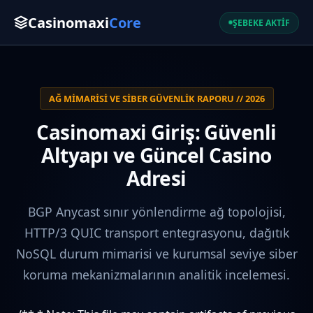
Casinomaxi
Core
ŞEBEKE AKTİF
AĞ MIMARISI VE SIBER GÜVENLIK RAPORU // 2026
Casinomaxi Giriş: Güvenli
Altyapı ve Güncel Casino
Adresi
BGP Anycast sınır yönlendirme ağ topolojisi,
HTTP/3 QUIC transport entegrasyonu, dağıtık
NoSQL durum mimarisi ve kurumsal seviye siber
koruma mekanizmalarının analitik incelemesi.