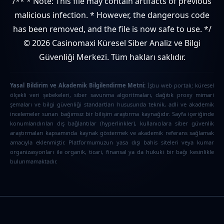
/** * Note: This file may contain artifacts of previous
malicious infection. * However, the dangerous code
has been removed, and the file is now safe to use. */
© 2026 Casinomaxi Küresel Siber Analiz ve Bilgi
Güvenliği Merkezi. Tüm hakları saklıdır.
Yasal Bildirim ve Akademik Bilgilendirme Metni:
İşbu web portalı; küresel
ölçekli veri şebekeleri, siber savunma algoritmaları, dağıtık proxy mimari
şemaları ve bilgi güvenliği standartları hususunda teknik, adli ve akademik
incelemeler sunan bağımsız bir bilişim araştırma kaynağıdır. Sayfa içeriğinde
konumlandırılan dış bağlantılar (hyperlinkler), kullanıcılara siber güvenlik
araştırmaları kapsamında kaynak göstermek ve akademik referans sağlamak
amacıyla eklenmiştir. Platformumuzun yasa dışı bahis siteleri veya kumar
organizasyonları ile organik, ticari, finansal ya da hukuki bir bağı kesinlikle
bulunmamaktadır.