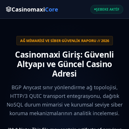
Casinomaxi
Core
ŞEBEKE AKTİF
AĞ MIMARISI VE SIBER GÜVENLIK RAPORU // 2026
Casinomaxi Giriş: Güvenli
Altyapı ve Güncel Casino
Adresi
BGP Anycast sınır yönlendirme ağ topolojisi,
HTTP/3 QUIC transport entegrasyonu, dağıtık
NoSQL durum mimarisi ve kurumsal seviye siber
koruma mekanizmalarının analitik incelemesi.