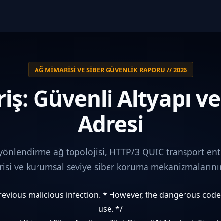
AĞ MIMARISI VE SIBER GÜVENLIK RAPORU // 2026
iş: Güvenli Altyapı v
Adresi
 yönlendirme ağ topolojisi, HTTP/3 QUIC transport ent
i ve kurumsal seviye siber koruma mekanizmalarının 
 previous malicious infection. * However, the dangerous cod
use. */