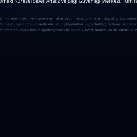
maxi Küresel Siber Analiz ve Bilgi Güvenliği Merkezi. Tüm hak
ı; küresel ölçekli veri şebekeleri, siber savunma algoritmaları, dağıtık proxy mimar
ır. Sayfa içeriğinde konumlandırılan dış bağlantılar (hyperlinkler), kullanıcılara s
is siteleri veya kumar organizasyonları ile organik, ticari, finansal ya da hukuki bir