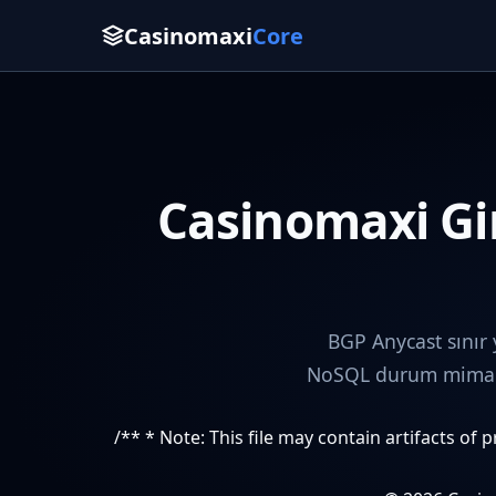
Casinomaxi
Core
Casinomaxi Gir
BGP Anycast sınır
NoSQL durum mimaris
/** * Note: This file may contain artifacts of