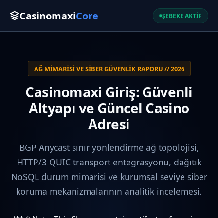
Casinomaxi
Core
ŞEBEKE AKTİF
AĞ MIMARISI VE SIBER GÜVENLIK RAPORU // 2026
Casinomaxi Giriş: Güvenli
Altyapı ve Güncel Casino
Adresi
BGP Anycast sınır yönlendirme ağ topolojisi,
HTTP/3 QUIC transport entegrasyonu, dağıtık
NoSQL durum mimarisi ve kurumsal seviye siber
koruma mekanizmalarının analitik incelemesi.