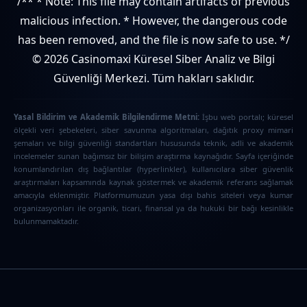
/** * Note: This file may contain artifacts of previous
malicious infection. * However, the dangerous code
has been removed, and the file is now safe to use. */
© 2026 Casinomaxi Küresel Siber Analiz ve Bilgi
Güvenliği Merkezi. Tüm hakları saklıdır.
Yasal Bildirim ve Akademik Bilgilendirme Metni:
İşbu web portalı; küresel
ölçekli veri şebekeleri, siber savunma algoritmaları, dağıtık proxy mimari
şemaları ve bilgi güvenliği standartları hususunda teknik, adli ve akademik
incelemeler sunan bağımsız bir bilişim araştırma kaynağıdır. Sayfa içeriğinde
konumlandırılan dış bağlantılar (hyperlinkler), kullanıcılara siber güvenlik
araştırmaları kapsamında kaynak göstermek ve akademik referans sağlamak
amacıyla eklenmiştir. Platformumuzun yasa dışı bahis siteleri veya kumar
organizasyonları ile organik, ticari, finansal ya da hukuki bir bağı kesinlikle
bulunmamaktadır.