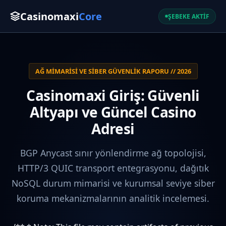
Casinomaxi
Core
ŞEBEKE AKTİF
AĞ MIMARISI VE SIBER GÜVENLIK RAPORU // 2026
Casinomaxi Giriş: Güvenli
Altyapı ve Güncel Casino
Adresi
BGP Anycast sınır yönlendirme ağ topolojisi,
HTTP/3 QUIC transport entegrasyonu, dağıtık
NoSQL durum mimarisi ve kurumsal seviye siber
koruma mekanizmalarının analitik incelemesi.