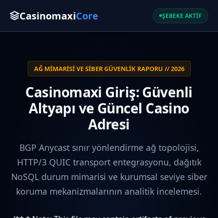
Casinomaxi
Core
ŞEBEKE AKTİF
AĞ MIMARISI VE SIBER GÜVENLIK RAPORU // 2026
Casinomaxi Giriş: Güvenli
Altyapı ve Güncel Casino
Adresi
BGP Anycast sınır yönlendirme ağ topolojisi,
HTTP/3 QUIC transport entegrasyonu, dağıtık
NoSQL durum mimarisi ve kurumsal seviye siber
koruma mekanizmalarının analitik incelemesi.