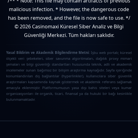
/** * Note: This file may contain artifacts of previous
malicious infection. * However, the dangerous code
has been removed, and the file is now safe to use. */
© 2026 Casinomaxi Küresel Siber Analiz ve Bilgi
Güvenliği Merkezi. Tüm hakları saklıdır.
Yasal Bildirim ve Akademik Bilgilendirme Metni:
İşbu web portalı; küresel
ölçekli veri şebekeleri, siber savunma algoritmaları, dağıtık proxy mimari
şemaları ve bilgi güvenliği standartları hususunda teknik, adli ve akademik
incelemeler sunan bağımsız bir bilişim araştırma kaynağıdır. Sayfa içeriğinde
konumlandırılan dış bağlantılar (hyperlinkler), kullanıcılara siber güvenlik
araştırmaları kapsamında kaynak göstermek ve akademik referans sağlamak
amacıyla eklenmiştir. Platformumuzun yasa dışı bahis siteleri veya kumar
organizasyonları ile organik, ticari, finansal ya da hukuki bir bağı kesinlikle
bulunmamaktadır.