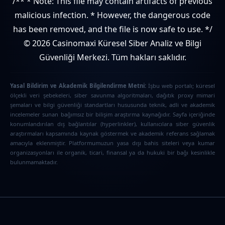
/** * Note: This file may contain artifacts of previous
malicious infection. * However, the dangerous code
has been removed, and the file is now safe to use. */
© 2026 Casinomaxi Küresel Siber Analiz ve Bilgi
Güvenliği Merkezi. Tüm hakları saklıdır.
Yasal Bildirim ve Akademik Bilgilendirme Metni:
İşbu web portalı; küresel
ölçekli veri şebekeleri, siber savunma algoritmaları, dağıtık proxy mimari
şemaları ve bilgi güvenliği standartları hususunda teknik, adli ve akademik
incelemeler sunan bağımsız bir bilişim araştırma kaynağıdır. Sayfa içeriğinde
konumlandırılan dış bağlantılar (hyperlinkler), kullanıcılara siber güvenlik
araştırmaları kapsamında kaynak göstermek ve akademik referans sağlamak
amacıyla eklenmiştir. Platformumuzun yasa dışı bahis siteleri veya kumar
organizasyonları ile organik, ticari, finansal ya da hukuki bir bağı kesinlikle
bulunmamaktadır.