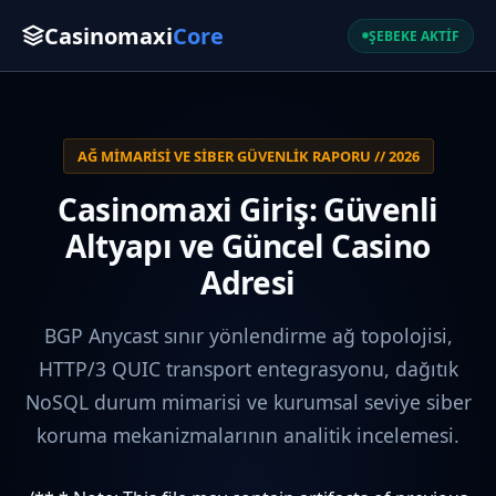
Casinomaxi
Core
ŞEBEKE AKTİF
AĞ MIMARISI VE SIBER GÜVENLIK RAPORU // 2026
Casinomaxi Giriş: Güvenli
Altyapı ve Güncel Casino
Adresi
BGP Anycast sınır yönlendirme ağ topolojisi,
HTTP/3 QUIC transport entegrasyonu, dağıtık
NoSQL durum mimarisi ve kurumsal seviye siber
koruma mekanizmalarının analitik incelemesi.