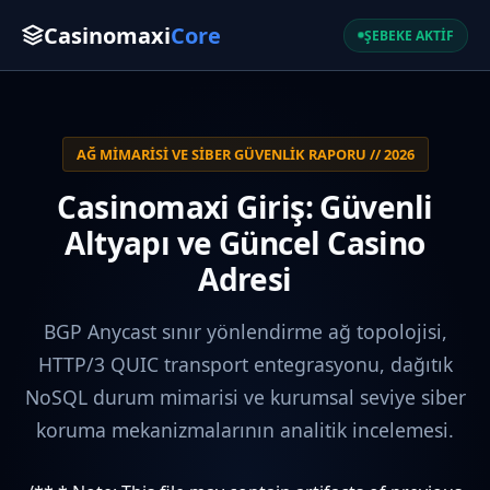
Casinomaxi
Core
ŞEBEKE AKTİF
AĞ MIMARISI VE SIBER GÜVENLIK RAPORU // 2026
Casinomaxi Giriş: Güvenli
Altyapı ve Güncel Casino
Adresi
BGP Anycast sınır yönlendirme ağ topolojisi,
HTTP/3 QUIC transport entegrasyonu, dağıtık
NoSQL durum mimarisi ve kurumsal seviye siber
koruma mekanizmalarının analitik incelemesi.