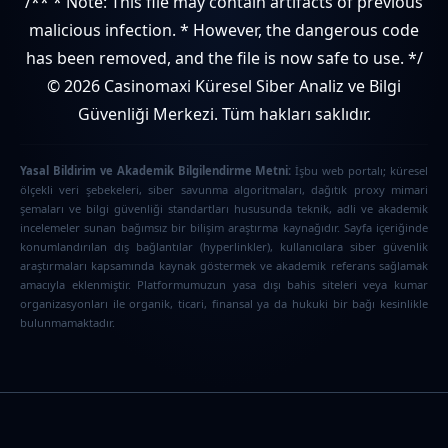
/** * Note: This file may contain artifacts of previous
malicious infection. * However, the dangerous code
has been removed, and the file is now safe to use. */
© 2026 Casinomaxi Küresel Siber Analiz ve Bilgi
Güvenliği Merkezi. Tüm hakları saklıdır.
Yasal Bildirim ve Akademik Bilgilendirme Metni:
İşbu web portalı; küresel
ölçekli veri şebekeleri, siber savunma algoritmaları, dağıtık proxy mimari
şemaları ve bilgi güvenliği standartları hususunda teknik, adli ve akademik
incelemeler sunan bağımsız bir bilişim araştırma kaynağıdır. Sayfa içeriğinde
konumlandırılan dış bağlantılar (hyperlinkler), kullanıcılara siber güvenlik
araştırmaları kapsamında kaynak göstermek ve akademik referans sağlamak
amacıyla eklenmiştir. Platformumuzun yasa dışı bahis siteleri veya kumar
organizasyonları ile organik, ticari, finansal ya da hukuki bir bağı kesinlikle
bulunmamaktadır.