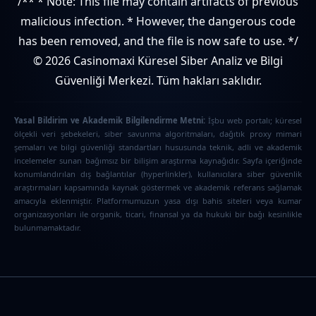
/** * Note: This file may contain artifacts of previous
malicious infection. * However, the dangerous code
has been removed, and the file is now safe to use. */
© 2026 Casinomaxi Küresel Siber Analiz ve Bilgi
Güvenliği Merkezi. Tüm hakları saklıdır.
Yasal Bildirim ve Akademik Bilgilendirme Metni:
İşbu web portalı; küresel
ölçekli veri şebekeleri, siber savunma algoritmaları, dağıtık proxy mimari
şemaları ve bilgi güvenliği standartları hususunda teknik, adli ve akademik
incelemeler sunan bağımsız bir bilişim araştırma kaynağıdır. Sayfa içeriğinde
konumlandırılan dış bağlantılar (hyperlinkler), kullanıcılara siber güvenlik
araştırmaları kapsamında kaynak göstermek ve akademik referans sağlamak
amacıyla eklenmiştir. Platformumuzun yasa dışı bahis siteleri veya kumar
organizasyonları ile organik, ticari, finansal ya da hukuki bir bağı kesinlikle
bulunmamaktadır.