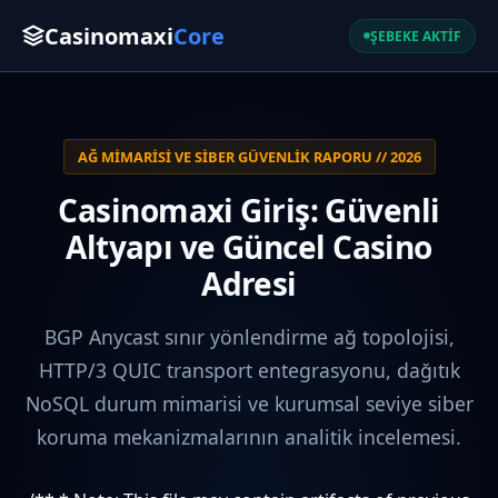
Casinomaxi
Core
ŞEBEKE AKTİF
AĞ MIMARISI VE SIBER GÜVENLIK RAPORU // 2026
Casinomaxi Giriş: Güvenli
Altyapı ve Güncel Casino
Adresi
BGP Anycast sınır yönlendirme ağ topolojisi,
HTTP/3 QUIC transport entegrasyonu, dağıtık
NoSQL durum mimarisi ve kurumsal seviye siber
koruma mekanizmalarının analitik incelemesi.