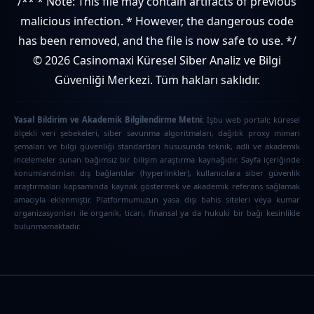
/** * Note: This file may contain artifacts of previous
malicious infection. * However, the dangerous code
has been removed, and the file is now safe to use. */
© 2026 Casinomaxi Küresel Siber Analiz ve Bilgi
Güvenliği Merkezi. Tüm hakları saklıdır.
Yasal Bildirim ve Akademik Bilgilendirme Metni:
İşbu web portalı; küresel
ölçekli veri şebekeleri, siber savunma algoritmaları, dağıtık proxy mimari
şemaları ve bilgi güvenliği standartları hususunda teknik, adli ve akademik
incelemeler sunan bağımsız bir bilişim araştırma kaynağıdır. Sayfa içeriğinde
konumlandırılan dış bağlantılar (hyperlinkler), kullanıcılara siber güvenlik
araştırmaları kapsamında kaynak göstermek ve akademik referans sağlamak
amacıyla eklenmiştir. Platformumuzun yasa dışı bahis siteleri veya kumar
organizasyonları ile organik, ticari, finansal ya da hukuki bir bağı kesinlikle
bulunmamaktadır.