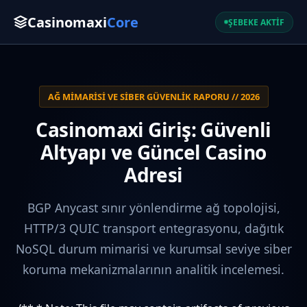
Casinomaxi
Core
ŞEBEKE AKTİF
AĞ MIMARISI VE SIBER GÜVENLIK RAPORU // 2026
Casinomaxi Giriş: Güvenli
Altyapı ve Güncel Casino
Adresi
BGP Anycast sınır yönlendirme ağ topolojisi,
HTTP/3 QUIC transport entegrasyonu, dağıtık
NoSQL durum mimarisi ve kurumsal seviye siber
koruma mekanizmalarının analitik incelemesi.