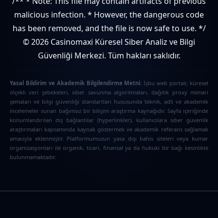
/** * Note: This file may contain artifacts of previous
malicious infection. * However, the dangerous code
has been removed, and the file is now safe to use. */
© 2026 Casinomaxi Küresel Siber Analiz ve Bilgi
Güvenliği Merkezi. Tüm hakları saklıdır.
Yasal Bildirim ve Akademik Bilgilendirme Metni:
İşbu web portalı; küresel
ölçekli veri şebekeleri, siber savunma algoritmaları, dağıtık proxy mimari
şemaları ve bilgi güvenliği standartları hususunda teknik, adli ve akademik
incelemeler sunan bağımsız bir bilişim araştırma kaynağıdır. Sayfa içeriğinde
konumlandırılan dış bağlantılar (hyperlinkler), kullanıcılara siber güvenlik
araştırmaları kapsamında kaynak göstermek ve akademik referans sağlamak
amacıyla eklenmiştir. Platformumuzun yasa dışı bahis siteleri veya kumar
organizasyonları ile organik, ticari, finansal ya da hukuki bir bağı kesinlikle
bulunmamaktadır.