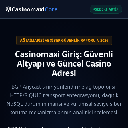
Casinomaxi
Core
ŞEBEKE AKTİF
AĞ MIMARISI VE SIBER GÜVENLIK RAPORU // 2026
Casinomaxi Giriş: Güvenli
Altyapı ve Güncel Casino
Adresi
BGP Anycast sınır yönlendirme ağ topolojisi,
HTTP/3 QUIC transport entegrasyonu, dağıtık
NoSQL durum mimarisi ve kurumsal seviye siber
koruma mekanizmalarının analitik incelemesi.