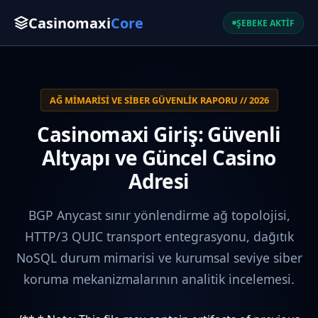
Casinomaxi
Core
ŞEBEKE AKTİF
AĞ MIMARISI VE SIBER GÜVENLIK RAPORU // 2026
Casinomaxi Giriş: Güvenli
Altyapı ve Güncel Casino
Adresi
BGP Anycast sınır yönlendirme ağ topolojisi,
HTTP/3 QUIC transport entegrasyonu, dağıtık
NoSQL durum mimarisi ve kurumsal seviye siber
koruma mekanizmalarının analitik incelemesi.