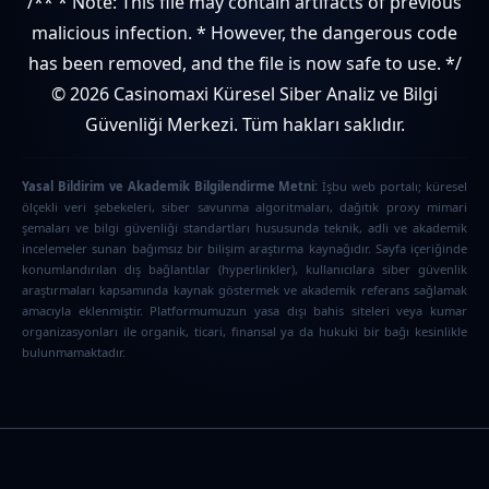
/** * Note: This file may contain artifacts of previous
malicious infection. * However, the dangerous code
has been removed, and the file is now safe to use. */
© 2026 Casinomaxi Küresel Siber Analiz ve Bilgi
Güvenliği Merkezi. Tüm hakları saklıdır.
Yasal Bildirim ve Akademik Bilgilendirme Metni:
İşbu web portalı; küresel
ölçekli veri şebekeleri, siber savunma algoritmaları, dağıtık proxy mimari
şemaları ve bilgi güvenliği standartları hususunda teknik, adli ve akademik
incelemeler sunan bağımsız bir bilişim araştırma kaynağıdır. Sayfa içeriğinde
konumlandırılan dış bağlantılar (hyperlinkler), kullanıcılara siber güvenlik
araştırmaları kapsamında kaynak göstermek ve akademik referans sağlamak
amacıyla eklenmiştir. Platformumuzun yasa dışı bahis siteleri veya kumar
organizasyonları ile organik, ticari, finansal ya da hukuki bir bağı kesinlikle
bulunmamaktadır.