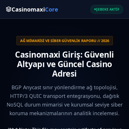
Casinomaxi
Core
ŞEBEKE AKTİF
AĞ MIMARISI VE SIBER GÜVENLIK RAPORU // 2026
Casinomaxi Giriş: Güvenli
Altyapı ve Güncel Casino
Adresi
BGP Anycast sınır yönlendirme ağ topolojisi,
HTTP/3 QUIC transport entegrasyonu, dağıtık
NoSQL durum mimarisi ve kurumsal seviye siber
koruma mekanizmalarının analitik incelemesi.