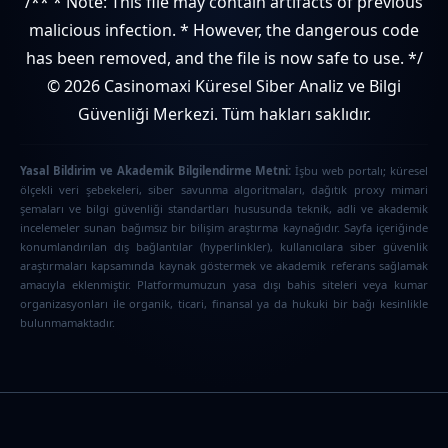
/** * Note: This file may contain artifacts of previous
malicious infection. * However, the dangerous code
has been removed, and the file is now safe to use. */
© 2026 Casinomaxi Küresel Siber Analiz ve Bilgi
Güvenliği Merkezi. Tüm hakları saklıdır.
Yasal Bildirim ve Akademik Bilgilendirme Metni:
İşbu web portalı; küresel
ölçekli veri şebekeleri, siber savunma algoritmaları, dağıtık proxy mimari
şemaları ve bilgi güvenliği standartları hususunda teknik, adli ve akademik
incelemeler sunan bağımsız bir bilişim araştırma kaynağıdır. Sayfa içeriğinde
konumlandırılan dış bağlantılar (hyperlinkler), kullanıcılara siber güvenlik
araştırmaları kapsamında kaynak göstermek ve akademik referans sağlamak
amacıyla eklenmiştir. Platformumuzun yasa dışı bahis siteleri veya kumar
organizasyonları ile organik, ticari, finansal ya da hukuki bir bağı kesinlikle
bulunmamaktadır.