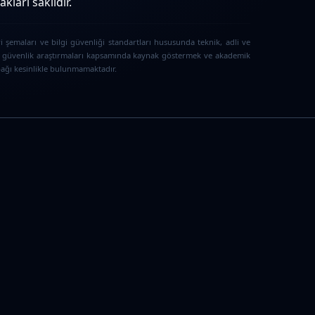
ları saklıdır.
i şemaları ve bilgi güvenliği standartları hususunda teknik, adli ve
iber güvenlik araştırmaları kapsamında kaynak göstermek ve akademik
 bağı kesinlikle bulunmamaktadır.