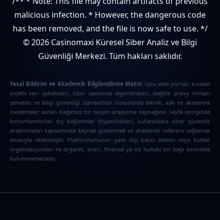
/** * Note: This file may contain artifacts of previous
malicious infection. * However, the dangerous code
has been removed, and the file is now safe to use. */
© 2026 Casinomaxi Küresel Siber Analiz ve Bilgi
Güvenliği Merkezi. Tüm hakları saklıdır.
Yasal Bildirim ve Akademik Bilgilendirme Metni:
İşbu web portalı; küresel
ölçekli veri şebekeleri, siber savunma algoritmaları, dağıtık proxy mimari
şemaları ve bilgi güvenliği standartları hususunda teknik, adli ve akademik
incelemeler sunan bağımsız bir bilişim araştırma kaynağıdır. Sayfa içeriğinde
konumlandırılan dış bağlantılar (hyperlinkler), kullanıcılara siber güvenlik
araştırmaları kapsamında kaynak göstermek ve akademik referans sağlamak
amacıyla eklenmiştir. Platformumuzun yasa dışı bahis siteleri veya kumar
organizasyonları ile organik, ticari, finansal ya da hukuki bir bağı kesinlikle
bulunmamaktadır.