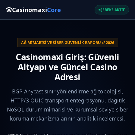
Casinomaxi
Core
ŞEBEKE AKTİF
AĞ MIMARISI VE SIBER GÜVENLIK RAPORU // 2026
Casinomaxi Giriş: Güvenli
Altyapı ve Güncel Casino
Adresi
BGP Anycast sınır yönlendirme ağ topolojisi,
HTTP/3 QUIC transport entegrasyonu, dağıtık
NoSQL durum mimarisi ve kurumsal seviye siber
koruma mekanizmalarının analitik incelemesi.