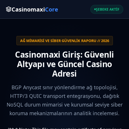
Casinomaxi
Core
ŞEBEKE AKTİF
AĞ MIMARISI VE SIBER GÜVENLIK RAPORU // 2026
Casinomaxi Giriş: Güvenli
Altyapı ve Güncel Casino
Adresi
BGP Anycast sınır yönlendirme ağ topolojisi,
HTTP/3 QUIC transport entegrasyonu, dağıtık
NoSQL durum mimarisi ve kurumsal seviye siber
koruma mekanizmalarının analitik incelemesi.