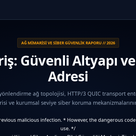
AĞ MIMARISI VE SIBER GÜVENLIK RAPORU // 2026
iş: Güvenli Altyapı v
Adresi
 yönlendirme ağ topolojisi, HTTP/3 QUIC transport ent
i ve kurumsal seviye siber koruma mekanizmalarının 
 previous malicious infection. * However, the dangerous cod
use. */