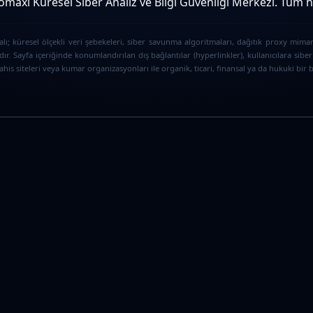
maxi Küresel Siber Analiz ve Bilgi Güvenliği Merkezi. Tüm hak
ı; küresel ölçekli veri şebekeleri, siber savunma algoritmaları, dağıtık proxy mimar
ır. Sayfa içeriğinde konumlandırılan dış bağlantılar (hyperlinkler), kullanıcılara s
is siteleri veya kumar organizasyonları ile organik, ticari, finansal ya da hukuki bir