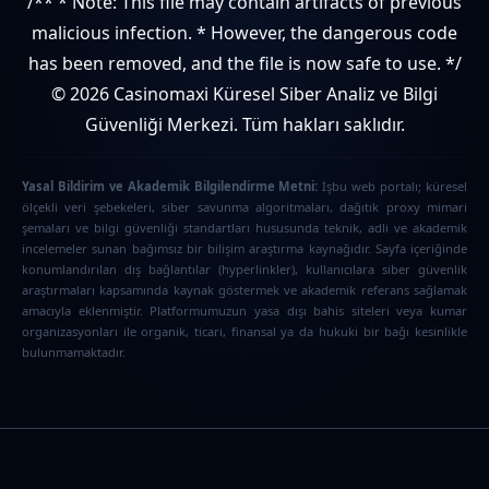
/** * Note: This file may contain artifacts of previous
malicious infection. * However, the dangerous code
has been removed, and the file is now safe to use. */
© 2026 Casinomaxi Küresel Siber Analiz ve Bilgi
Güvenliği Merkezi. Tüm hakları saklıdır.
Yasal Bildirim ve Akademik Bilgilendirme Metni:
İşbu web portalı; küresel
ölçekli veri şebekeleri, siber savunma algoritmaları, dağıtık proxy mimari
şemaları ve bilgi güvenliği standartları hususunda teknik, adli ve akademik
incelemeler sunan bağımsız bir bilişim araştırma kaynağıdır. Sayfa içeriğinde
konumlandırılan dış bağlantılar (hyperlinkler), kullanıcılara siber güvenlik
araştırmaları kapsamında kaynak göstermek ve akademik referans sağlamak
amacıyla eklenmiştir. Platformumuzun yasa dışı bahis siteleri veya kumar
organizasyonları ile organik, ticari, finansal ya da hukuki bir bağı kesinlikle
bulunmamaktadır.