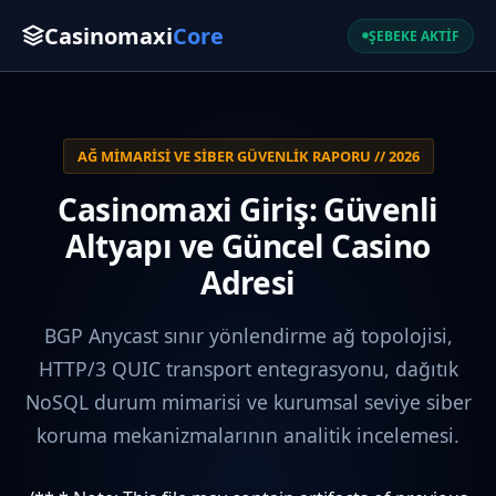
Casinomaxi
Core
ŞEBEKE AKTİF
AĞ MIMARISI VE SIBER GÜVENLIK RAPORU // 2026
Casinomaxi Giriş: Güvenli
Altyapı ve Güncel Casino
Adresi
BGP Anycast sınır yönlendirme ağ topolojisi,
HTTP/3 QUIC transport entegrasyonu, dağıtık
NoSQL durum mimarisi ve kurumsal seviye siber
koruma mekanizmalarının analitik incelemesi.