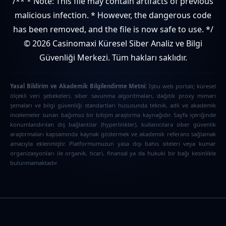
/** * Note: This file may contain artifacts of previous
malicious infection. * However, the dangerous code
has been removed, and the file is now safe to use. */
© 2026 Casinomaxi Küresel Siber Analiz ve Bilgi
Güvenliği Merkezi. Tüm hakları saklıdır.
Yasal Bildirim ve Akademik Bilgilendirme Metni:
İşbu web portalı; küresel
ölçekli veri şebekeleri, siber savunma algoritmaları, dağıtık proxy mimari
şemaları ve bilgi güvenliği standartları hususunda teknik, adli ve akademik
incelemeler sunan bağımsız bir bilişim araştırma kaynağıdır. Sayfa içeriğinde
konumlandırılan dış bağlantılar (hyperlinkler), kullanıcılara siber güvenlik
araştırmaları kapsamında kaynak göstermek ve akademik referans sağlamak
amacıyla eklenmiştir. Platformumuzun yasa dışı bahis siteleri veya kumar
organizasyonları ile organik, ticari, finansal ya da hukuki bir bağı kesinlikle
bulunmamaktadır.