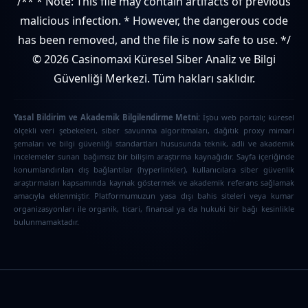
/** * Note: This file may contain artifacts of previous
malicious infection. * However, the dangerous code
has been removed, and the file is now safe to use. */
© 2026 Casinomaxi Küresel Siber Analiz ve Bilgi
Güvenliği Merkezi. Tüm hakları saklıdır.
Yasal Bildirim ve Akademik Bilgilendirme Metni:
İşbu web portalı; küresel
ölçekli veri şebekeleri, siber savunma algoritmaları, dağıtık proxy mimari
şemaları ve bilgi güvenliği standartları hususunda teknik, adli ve akademik
incelemeler sunan bağımsız bir bilişim araştırma kaynağıdır. Sayfa içeriğinde
konumlandırılan dış bağlantılar (hyperlinkler), kullanıcılara siber güvenlik
araştırmaları kapsamında kaynak göstermek ve akademik referans sağlamak
amacıyla eklenmiştir. Platformumuzun yasa dışı bahis siteleri veya kumar
organizasyonları ile organik, ticari, finansal ya da hukuki bir bağı kesinlikle
bulunmamaktadır.