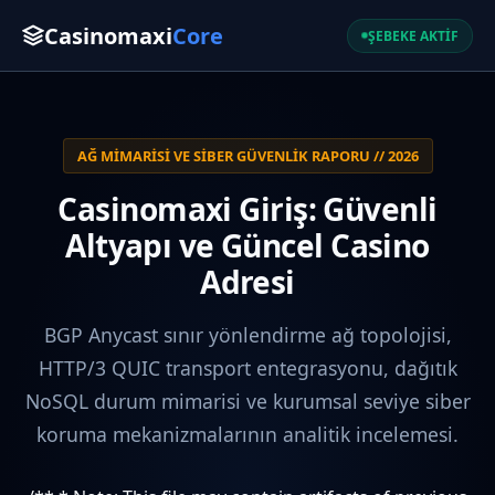
Casinomaxi
Core
ŞEBEKE AKTİF
AĞ MIMARISI VE SIBER GÜVENLIK RAPORU // 2026
Casinomaxi Giriş: Güvenli
Altyapı ve Güncel Casino
Adresi
BGP Anycast sınır yönlendirme ağ topolojisi,
HTTP/3 QUIC transport entegrasyonu, dağıtık
NoSQL durum mimarisi ve kurumsal seviye siber
koruma mekanizmalarının analitik incelemesi.