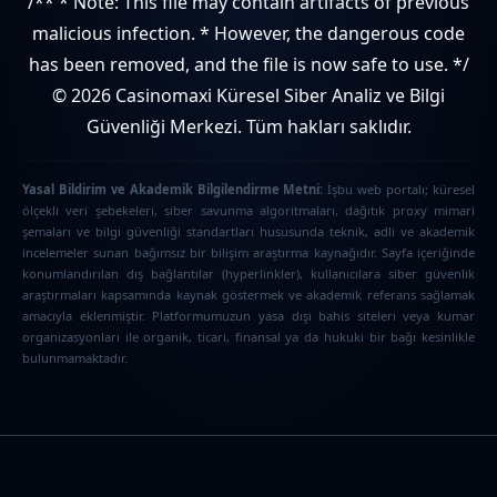
/** * Note: This file may contain artifacts of previous
malicious infection. * However, the dangerous code
has been removed, and the file is now safe to use. */
© 2026 Casinomaxi Küresel Siber Analiz ve Bilgi
Güvenliği Merkezi. Tüm hakları saklıdır.
Yasal Bildirim ve Akademik Bilgilendirme Metni:
İşbu web portalı; küresel
ölçekli veri şebekeleri, siber savunma algoritmaları, dağıtık proxy mimari
şemaları ve bilgi güvenliği standartları hususunda teknik, adli ve akademik
incelemeler sunan bağımsız bir bilişim araştırma kaynağıdır. Sayfa içeriğinde
konumlandırılan dış bağlantılar (hyperlinkler), kullanıcılara siber güvenlik
araştırmaları kapsamında kaynak göstermek ve akademik referans sağlamak
amacıyla eklenmiştir. Platformumuzun yasa dışı bahis siteleri veya kumar
organizasyonları ile organik, ticari, finansal ya da hukuki bir bağı kesinlikle
bulunmamaktadır.