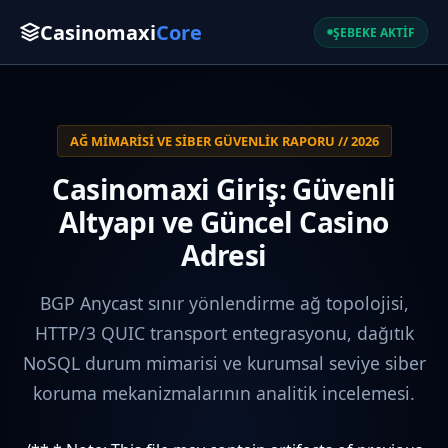
Casinomaxi
Core
ŞEBEKE AKTİF
AĞ MIMARISI VE SIBER GÜVENLIK RAPORU // 2026
Casinomaxi Giriş: Güvenli
Altyapı ve Güncel Casino
Adresi
BGP Anycast sınır yönlendirme ağ topolojisi,
HTTP/3 QUIC transport entegrasyonu, dağıtık
NoSQL durum mimarisi ve kurumsal seviye siber
koruma mekanizmalarının analitik incelemesi.