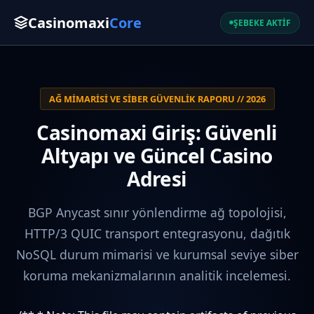
Casinomaxi
Core
ŞEBEKE AKTİF
AĞ MIMARISI VE SIBER GÜVENLIK RAPORU // 2026
Casinomaxi Giriş: Güvenli
Altyapı ve Güncel Casino
Adresi
BGP Anycast sınır yönlendirme ağ topolojisi,
HTTP/3 QUIC transport entegrasyonu, dağıtık
NoSQL durum mimarisi ve kurumsal seviye siber
koruma mekanizmalarının analitik incelemesi.