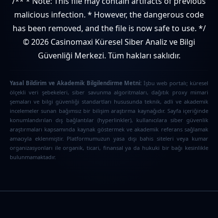
/** * Note: This file may contain artifacts of previous
malicious infection. * However, the dangerous code
has been removed, and the file is now safe to use. */
© 2026 Casinomaxi Küresel Siber Analiz ve Bilgi
Güvenliği Merkezi. Tüm hakları saklıdır.
Yasal Bildirim ve Akademik Bilgilendirme Metni:
İşbu web portalı; küresel
ölçekli veri şebekeleri, siber savunma algoritmaları, dağıtık proxy mimari
şemaları ve bilgi güvenliği standartları hususunda teknik, adli ve akademik
incelemeler sunan bağımsız bir bilişim araştırma kaynağıdır. Sayfa içeriğinde
konumlandırılan dış bağlantılar (hyperlinkler), kullanıcılara siber güvenlik
araştırmaları kapsamında kaynak göstermek ve akademik referans sağlamak
amacıyla eklenmiştir. Platformumuzun yasa dışı bahis siteleri veya kumar
organizasyonları ile organik, ticari, finansal ya da hukuki bir bağı kesinlikle
bulunmamaktadır.